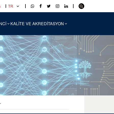
a
TR
NCİ
KALİTE VE AKREDİTASYON
.