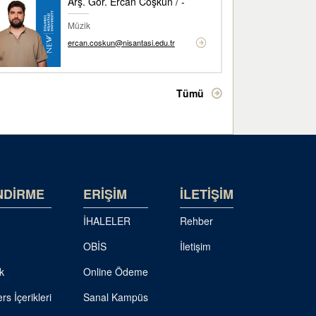
Arş. Gör. Ercan Coşkun / -
Müzik
ercan.coskun@nisantasi.edu.tr
Tümü
NDİRME
ERİŞİM
İLETİŞİM
İHALELER
Rehber
OBİS
İletişim
k
Online Ödeme
rs İçerikleri
Sanal Kampüs