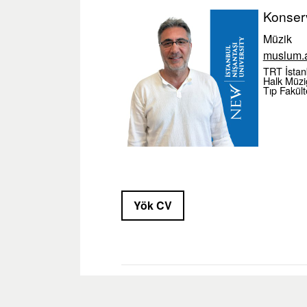
Konser
Müzik
muslum.a
TRT İstan
Halk Müziğ
Tıp Fakült
Yök CV