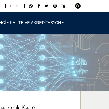
a
TR
NCİ
KALİTE VE AKREDİTASYON
kademik Kadro