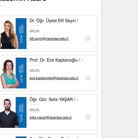
Dr. Öğr. Üyesi Elif Sayın /
Müzik
elif.sayin@nisantasi.edu.tr
Prof. Dr. Ece Kaptanoğlu / -
Müzik
ece.kaptanoglu@nisantasi.edu.tr
Öğr. Gör. Sefa YAŞAR / -
Müzik
sefa.yasar@nisantasi.edu.tr