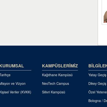
KURUMSAL
KAMPÜSLERİMİZ
BİLGİLE
Tarihçe
Kağıthane Kampüsü
Yatay Geçiş
Misyon ve Vizyon
NeoTech Campus
Dikey Geçiş
Kişisel Veriler (KVKK)
Silivri Kampüsü
Özel Yetene
Bologna / De